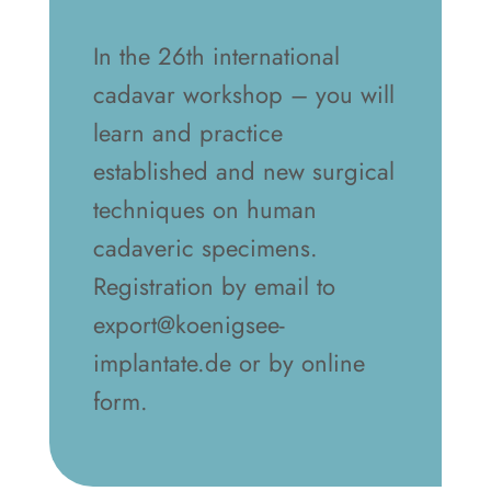
In the 26th international
cadavar workshop – you will
learn and practice
established and new surgical
techniques on human
cadaveric specimens.
Registration by email to
export@koenigsee-
implantate.de or by online
form.