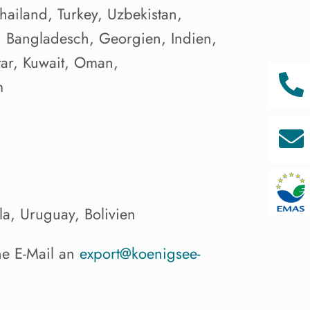
hailand, Turkey, Uzbekistan,
, Bangladesch, Georgien, Indien,
atar, Kuwait, Oman,

m

^
a, Uruguay, Bolivien
ne E-Mail an
export@koenigsee-