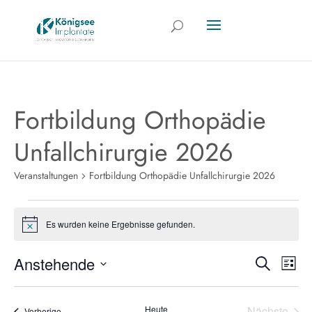
Fortbildung Orthopädie
Unfallchirurgie 2026
Veranstaltungen
Fortbildung Orthopädie Unfallchirurgie 2026
Veranstaltungen
Es wurden keine Ergebnisse gefunden.
Hinweis
V
Verans
Anstehende
Suche
Liste
Datum
Suche
wählen.
Heute
Nächste
Veranstaltungen
Vorherige