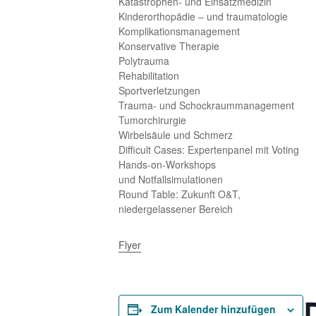
Katastrophen- und Einsatzmedizin
Kinderorthopädie – und traumatologie
Komplikationsmanagement
Konservative Therapie
Polytrauma
Rehabilitation
Sportverletzungen
Trauma- und Schockraummanagement
Tumorchirurgie
Wirbelsäule und Schmerz
Difficult Cases: Expertenpanel mit Voting
Hands-on-Workshops
und Notfallsimulationen
Round Table: Zukunft O&T,
niedergelassener Bereich
Flyer
Zum Kalender hinzufügen