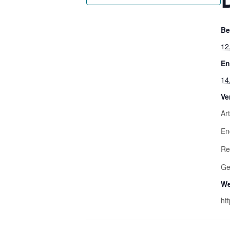
Be
12
En
14
Ve
Ar
En
Re
Ge
We
ht