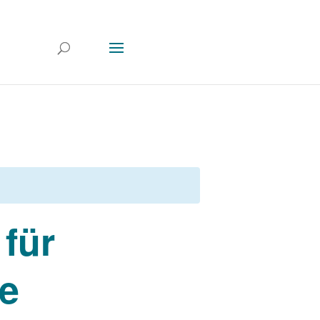
 für
ie