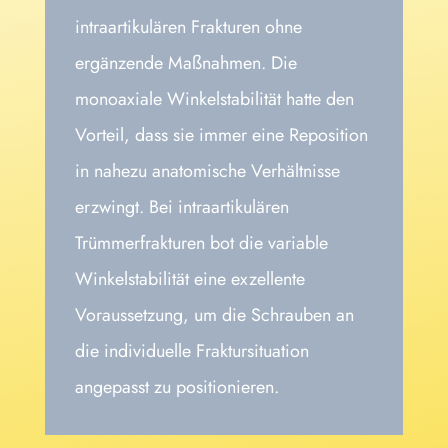
intraartikulären Frakturen ohne
ergänzende Maßnahmen. Die
monoaxiale Winkelstabilität hatte den
Vorteil, dass sie immer eine Reposition
in nahezu anatomische Verhältnisse
erzwingt. Bei intraartikulären
Trümmerfrakturen bot die variable
Winkelstabilität eine exzellente
Voraussetzung, um die Schrauben an
die individuelle Fraktursituation
angepasst zu positionieren.