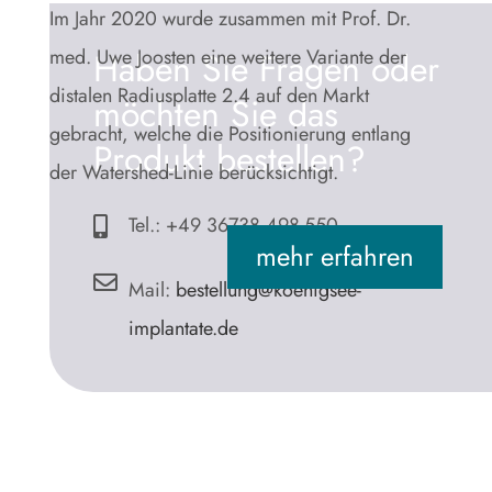
Im Jahr 2020 wurde zusammen mit Prof. Dr.
med. Uwe Joosten eine weitere Variante der
Haben Sie Fragen oder
distalen Radiusplatte 2.4 auf den Markt
möchten Sie das
gebracht, welche die Positionierung entlang
Produkt bestellen?
der Watershed-Linie berücksichtigt.
​Tel.: +49 36738 498-550

mehr erfahren

Mail:
bestellung@koenigsee-
implantate.de