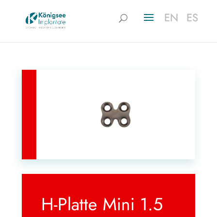
EN
EN
ES
ES
H-Platte Mini 1.5