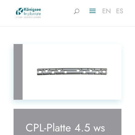
EN
EN
ES
ES
CPL-Platte 4.5 ws