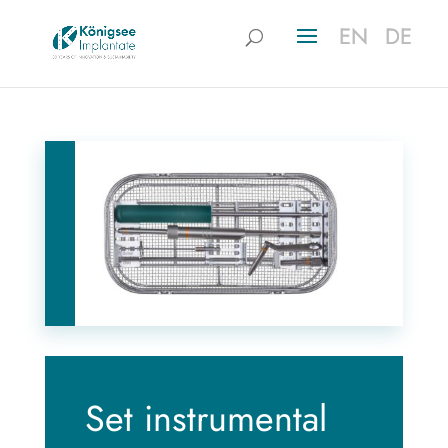
EN
EN
DE
DE
Set instrumental