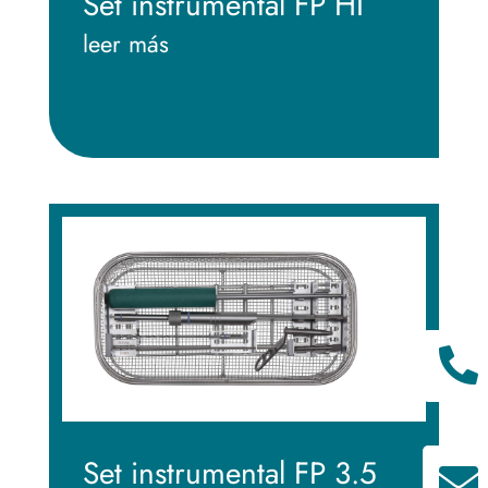
Set instrumental FP HI
leer más

Set instrumental FP 3.5
