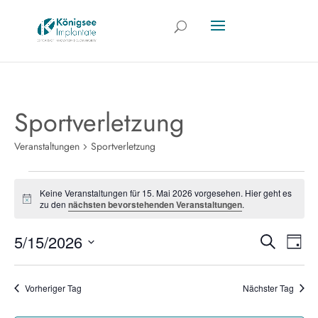
Sportverletzung
Veranstaltungen
Sportverletzung
Veranstaltungen
Keine Veranstaltungen für 15. Mai 2026 vorgesehen. Hier geht es
Hinweis
für
zu den
nächsten bevorstehenden Veranstaltungen
.
15.
V
Verans
5/15/2026
Suche
Tag
Datum
Mai
Suche
A
wählen.
Vorheriger Tag
Nächster Tag
2026
und