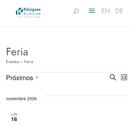
EN
EN
DE
DE
Feria
Eventos
Feria
Eventos
N
Naveg
Próximos
Buscar
Lista
Seleccionar
de
d
fecha.
noviembre 2026
búsqu
vi
y
LUN
16
vistas
d