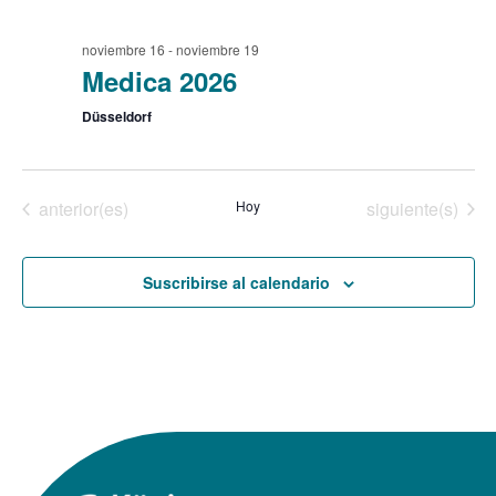
de
E
noviembre 16
-
noviembre 19
Event
Medica 2026
Düsseldorf
Eventos
Eventos
anterior(es)
Hoy
siguiente(s)
Suscribirse al calendario