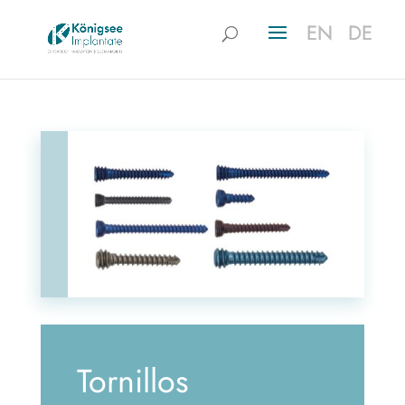
EN
EN
DE
DE
Tornillos