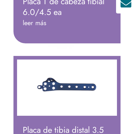
Placa T de cabeza tibial

6.0/4.5 ea
leer más
Placa de tibia distal 3.5