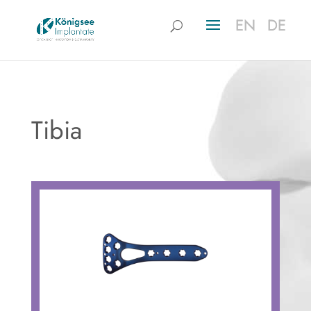
EN
EN
DE
DE
Tibia