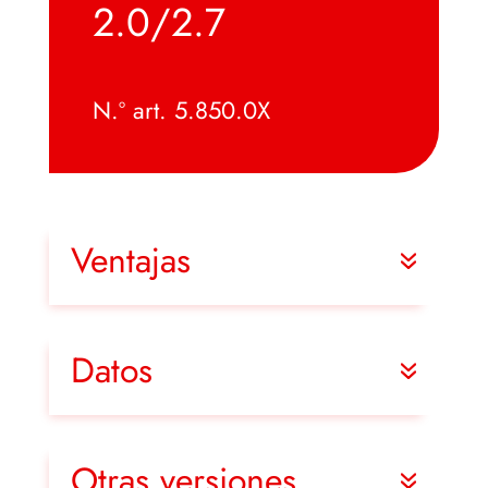
2.0/2.7
N.º art. 5.850.0X
Ventajas
Datos
Otras versiones