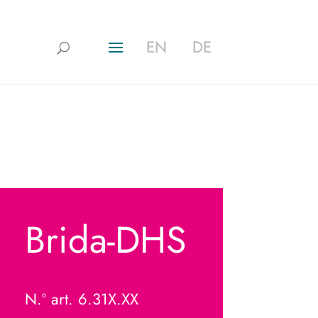
EN
EN
DE
DE
Brida-DHS
N.º art. 6.31X.XX